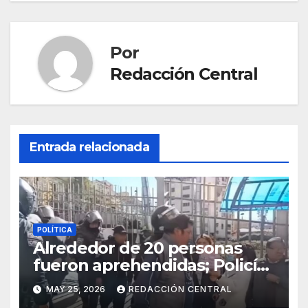
Por
Redacción Central
Entrada relacionada
POLÍTICA
Alrededor de 20 personas
fueron aprehendidas; Policía
gasifica e impide ingreso de
MAY 25, 2026
REDACCIÓN CENTRAL
manifestantes a plaza Murillo