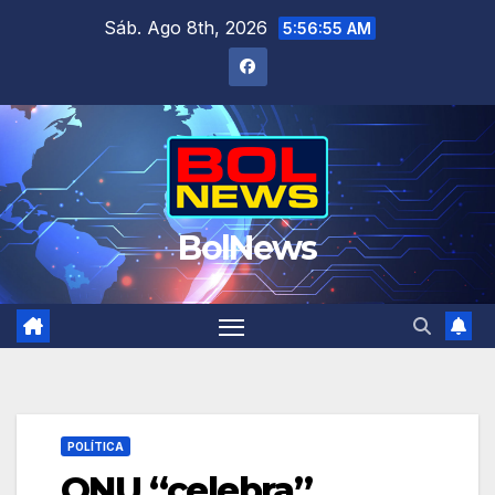
Saltar
Sáb. Ago 8th, 2026
5:56:56 AM
al
contenido
BolNews
POLÍTICA
ONU “celebra”