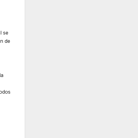
l se
ón de
la
todos