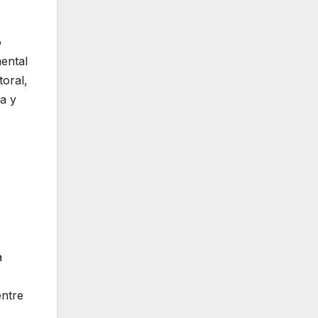
o
mental
toral,
ia y
a
entre