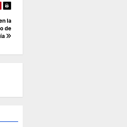
en la
vo de
ía