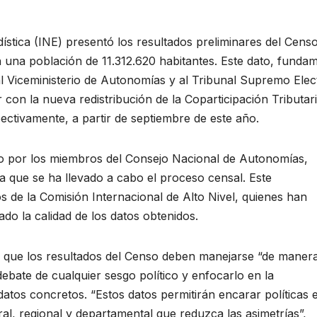
adística (INE) presentó los resultados preliminares del Cens
n una población de 11.312.620 habitantes. Este dato, funda
o al Viceministerio de Autonomías y al Tribunal Supremo Elec
 con la nueva redistribución de la Coparticipación Tributar
pectivamente, a partir de septiembre de este año.
do por los miembros del Consejo Nacional de Autonomías,
la que se ha llevado a cabo el proceso censal. Este
 de la Comisión Internacional de Alto Nivel, quienes han
o la calidad de los datos obtenidos.
 en que los resultados del Censo deben manejarse “de maner
debate de cualquier sesgo político y enfocarlo en la
datos concretos. “Estos datos permitirán encarar políticas 
al, regional y departamental que reduzca las asimetrías”,