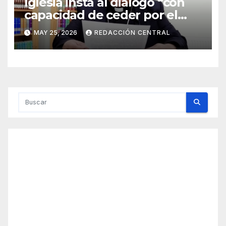
Iglesia insta al diálogo “con
capacidad de ceder por el
bien del país” y reitera su
MAY 25, 2026
REDACCIÓN CENTRAL
disposición de mediador