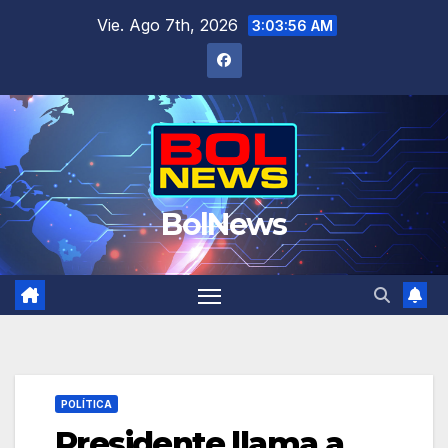
Saltar
Vie. Ago 7th, 2026
3:03:57 AM
al
contenido
BolNews
POLÍTICA
Presidente llama a