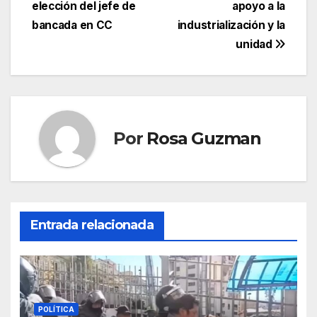
entradas
elección del jefe de
apoyo a la
bancada en CC
industrialización y la
unidad
Por
Rosa Guzman
Entrada relacionada
POLÍTICA