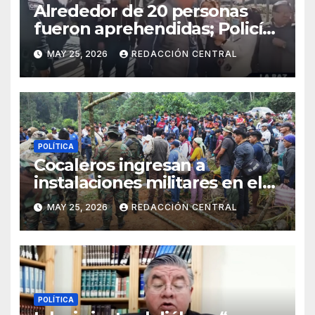
Alrededor de 20 personas
fueron aprehendidas; Policía
gasifica e impide ingreso de
MAY 25, 2026
REDACCIÓN CENTRAL
manifestantes a plaza Murillo
POLÍTICA
Cocaleros ingresan a
instalaciones militares en el
Trópico: “No aceptaremos un
MAY 25, 2026
REDACCIÓN CENTRAL
estado de sitio”
POLÍTICA