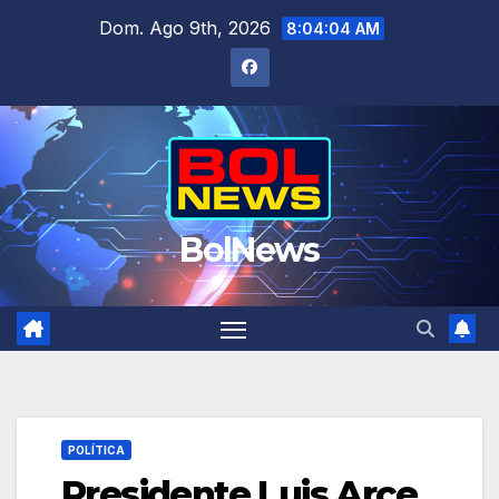
Saltar
Dom. Ago 9th, 2026
8:04:05 AM
al
contenido
BolNews
POLÍTICA
Presidente Luis Arce