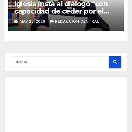
Iglesia insta al diálogo “con
capacidad de ceder por el
bien del país” y reitera su
MAY 25, 2026
REDACCIÓN CENTRAL
disposición de mediador