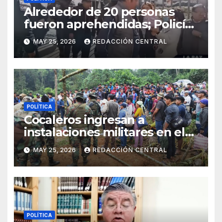
Alrededor de 20 personas
fueron aprehendidas; Policía
gasifica e impide ingreso de
MAY 25, 2026
REDACCIÓN CENTRAL
manifestantes a plaza Murillo
POLÍTICA
Cocaleros ingresan a
instalaciones militares en el
Trópico: “No aceptaremos un
MAY 25, 2026
REDACCIÓN CENTRAL
estado de sitio”
POLÍTICA