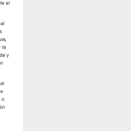
te el
al
s
via,
 la
da y
en
al
se
 o
Sin