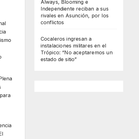
Always, Blooming e
Independiente reciban a sus
rivales en Asunción, por los
conflictos
nal
cia
Cocaleros ingresan a
lismo
instalaciones militares en el
Trópico: “No aceptaremos un
o
estado de sitio”
 Plena
s
 para
tencia
El