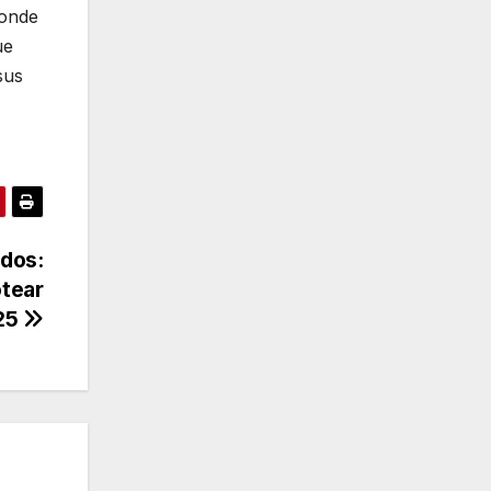
donde
ue
sus
ados:
otear
025