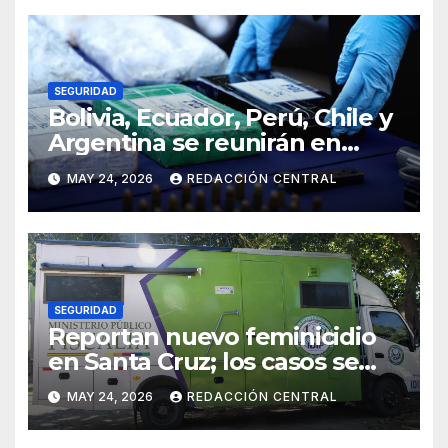
SEGURIDAD
Bolivia, Ecuador, Perú, Chile y
Argentina se reunirán en
Santiago contra la
MAY 24, 2026
REDACCIÓN CENTRAL
delincuencia organizada
transnacional
SEGURIDAD
Reportan nuevo feminicidio
en Santa Cruz; los casos se
elevan a 33 en el país
MAY 24, 2026
REDACCIÓN CENTRAL