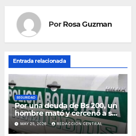
Por
Rosa Guzman
Entrada relacionada
SEGURIDAD
Por una deuda de Bs 200, un
hombre mató y cercenó a su
víctima en la zona Sur de La
MAY 25, 2026
REDACCIÓN CENTRAL
Paz