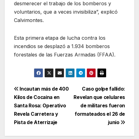
desmerecer el trabajo de los bomberos y
voluntarios, que a veces invisibiliza”, explicó
Calvimontes.
Esta primera etapa de lucha contra los
incendios se desplazó a 1.934 bomberos
forestales de las Fuerzas Armadas (FFAA).
Navegación
Incautan más de 400
Caso golpe fallido:
Kilos de Cocaína en
Revelan que celulares
de
Santa Rosa: Operativo
de militares fueron
entradas
Revela Carretera y
formateados el 26 de
Pista de Aterrizaje
junio