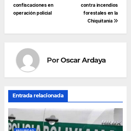
entradas
confiscaciones en
contra incendios
operación policial
forestales en la
Chiquitania
Por
Oscar Ardaya
Entrada relacionada
SEGURIDAD