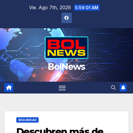
Saltar
Vie. Ago 7th, 2026
5:59:01 AM
al
contenido
BolNews
SEGURIDAD
Descubren más de