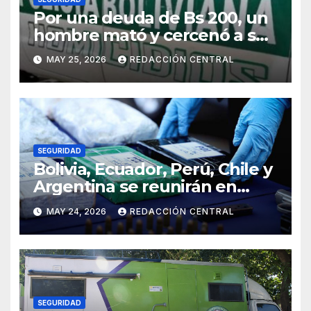
Por una deuda de Bs 200, un
hombre mató y cercenó a su
víctima en la zona Sur de La
MAY 25, 2026
REDACCIÓN CENTRAL
Paz
SEGURIDAD
Bolivia, Ecuador, Perú, Chile y
Argentina se reunirán en
Santiago contra la
MAY 24, 2026
REDACCIÓN CENTRAL
delincuencia organizada
transnacional
SEGURIDAD