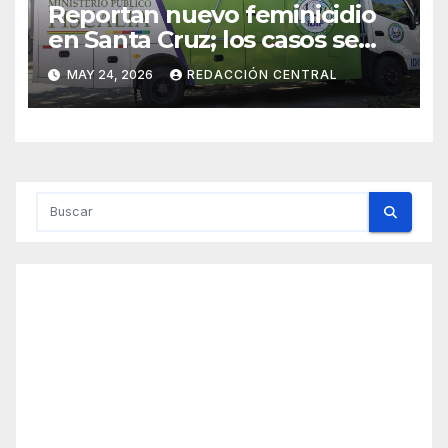
Reportan nuevo feminicidio
en Santa Cruz; los casos se
elevan a 33 en el país
MAY 24, 2026
REDACCIÓN CENTRAL