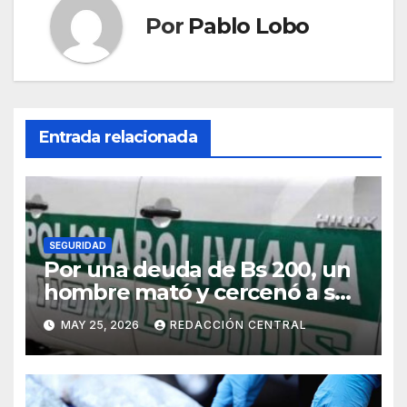
Por
Pablo Lobo
Entrada relacionada
SEGURIDAD
Por una deuda de Bs 200, un
hombre mató y cercenó a su
víctima en la zona Sur de La
MAY 25, 2026
REDACCIÓN CENTRAL
Paz