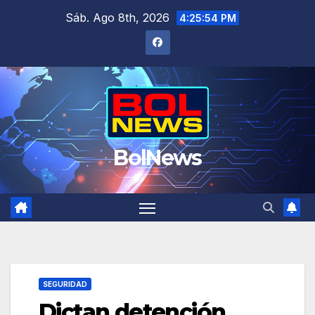
Saltar
Sáb. Ago 8th, 2026
4:25:55 PM
al
contenido
BolNews
SEGURIDAD
Dictan detención