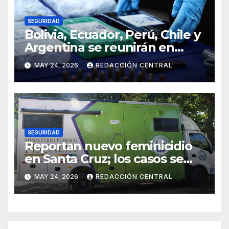
SEGURIDAD
Bolivia, Ecuador, Perú, Chile y
Argentina se reunirán en
Santiago contra la
MAY 24, 2026
REDACCIÓN CENTRAL
delincuencia organizada
transnacional
SEGURIDAD
Reportan nuevo feminicidio
en Santa Cruz; los casos se
elevan a 33 en el país
MAY 24, 2026
REDACCIÓN CENTRAL