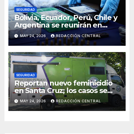
SEGURIDAD
Bolivia, Ecuador, Perú, Chile y
Argentina se reunirán en
Santiago contra la
MAY 24, 2026
REDACCIÓN CENTRAL
delincuencia organizada
transnacional
SEGURIDAD
Reportan nuevo feminicidio
en Santa Cruz; los casos se
elevan a 33 en el país
MAY 24, 2026
REDACCIÓN CENTRAL