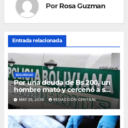
Por
Rosa Guzman
Entrada relacionada
SEGURIDAD
Por una deuda de Bs 200, un
hombre mató y cercenó a su
víctima en la zona Sur de La
MAY 25, 2026
REDACCIÓN CENTRAL
Paz