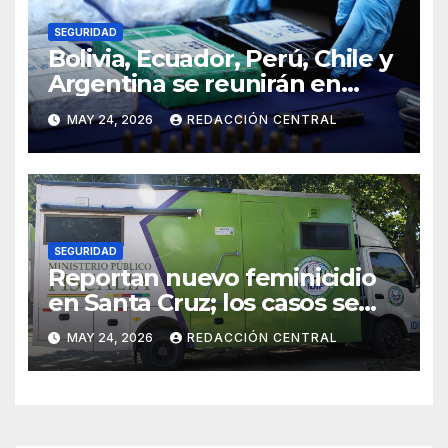
SEGURIDAD
Bolivia, Ecuador, Perú, Chile y
Argentina se reunirán en
Santiago contra la
MAY 24, 2026
REDACCIÓN CENTRAL
delincuencia organizada
transnacional
SEGURIDAD
Reportan nuevo feminicidio
en Santa Cruz; los casos se
elevan a 33 en el país
MAY 24, 2026
REDACCIÓN CENTRAL