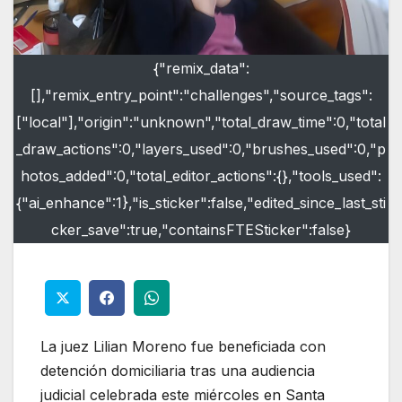
{"remix_data":
[],"remix_entry_point":"challenges","source_tags":
["local"],"origin":"unknown","total_draw_time":0,"total
_draw_actions":0,"layers_used":0,"brushes_used":0,"p
hotos_added":0,"total_editor_actions":{},"tools_used":
{"ai_enhance":1},"is_sticker":false,"edited_since_last_sti
cker_save":true,"containsFTESticker":false}
La juez Lilian Moreno fue beneficiada con
detención domiciliaria tras una audiencia
judicial celebrada este miércoles en Santa