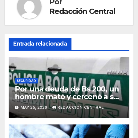
Por
Redacción Central
Entrada relacionada
SEGURIDAD
Por una deuda de Bs 200, un
hombre mató y cercenó a su
víctima en la zona Sur de La
MAY 25, 2026
REDACCIÓN CENTRAL
Paz