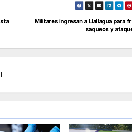
ista
Militares ingresan a Llallagua para f
saqueos y ataqu
l