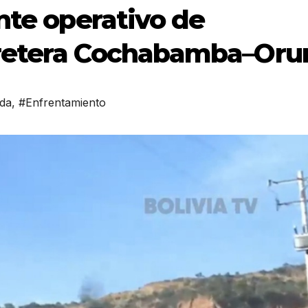
nte operativo de
retera Cochabamba–Oru
ada
,
#Enfrentamiento