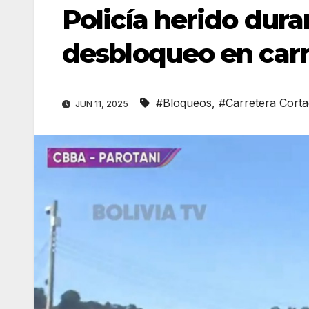
Policía herido dura
desbloqueo en car
#Bloqueos
,
#Carretera Cort
JUN 11, 2025