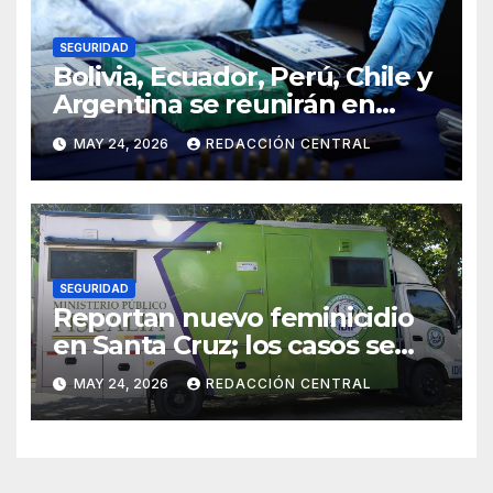
SEGURIDAD
Bolivia, Ecuador, Perú, Chile y
Argentina se reunirán en
Santiago contra la
MAY 24, 2026
REDACCIÓN CENTRAL
delincuencia organizada
transnacional
SEGURIDAD
Reportan nuevo feminicidio
en Santa Cruz; los casos se
elevan a 33 en el país
MAY 24, 2026
REDACCIÓN CENTRAL