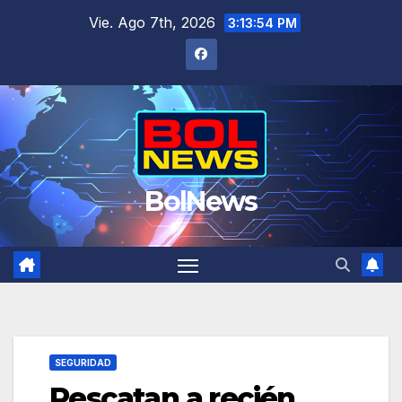
Saltar
Vie. Ago 7th, 2026
3:13:55 PM
al
contenido
BolNews
SEGURIDAD
Rescatan a recién