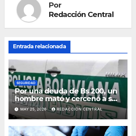
Por
Redacción Central
Entrada relacionada
SEGURIDAD
Por una deuda de Bs 200, un
hombre mató y cercenó a su
víctima en la zona Sur de La
MAY 25, 2026
REDACCIÓN CENTRAL
Paz