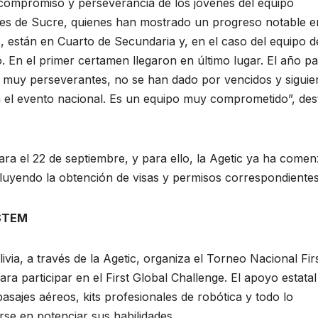
de compromiso y perseverancia de los jóvenes del equipo
ntes de Sucre, quienes han mostrado un progreso notable e
, están en Cuarto de Secundaria y, en el caso del equipo d
o. En el primer certamen llegaron en último lugar. El año p
 muy perseverantes, no se han dado por vencidos y siguie
en el evento nacional. Es un equipo muy comprometido”, de
ara el 22 de septiembre, y para ello, la Agetic ya ha come
ncluyendo la obtención de visas y permisos correspondientes
 STEM
via, a través de la Agetic, organiza el Torneo Nacional Fir
ara participar en el First Global Challenge. El apoyo estatal
pasajes aéreos, kits profesionales de robótica y todo lo
se en potenciar sus habilidades.