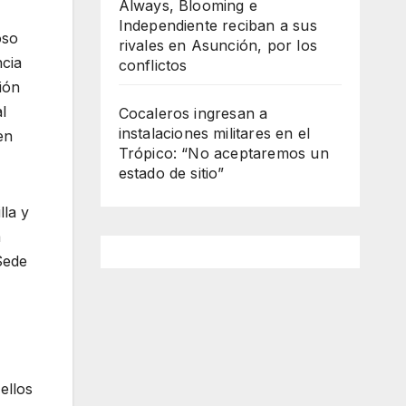
Always, Blooming e
Independiente reciban a sus
oso
rivales en Asunción, por los
ncia
conflictos
ión
l
Cocaleros ingresan a
instalaciones militares en el
en
Trópico: “No aceptaremos un
estado de sitio”
lla y
a
Sede
ellos