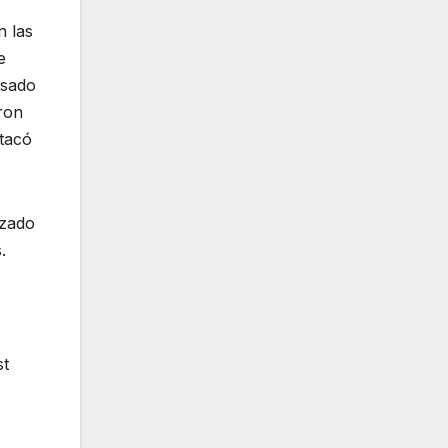
n las
e
asado
ron
stacó
nzado
.
st