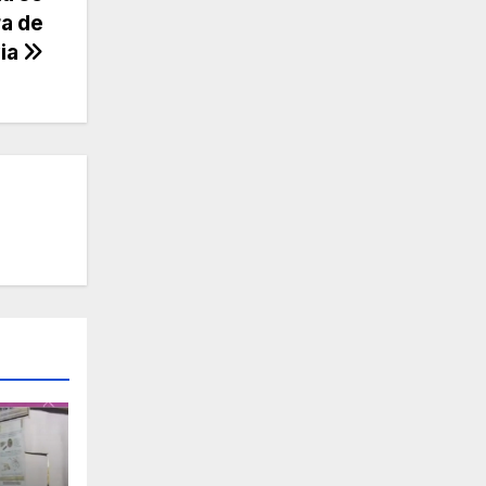
ra de
via