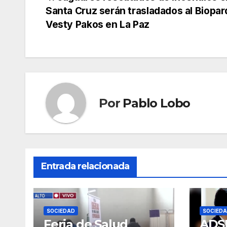
Navegación
Santa Cruz serán trasladados al Biopa
de
Vesty Pakos en La Paz
entradas
Por
Pablo Lobo
Entrada relacionada
SOCIEDAD
SOCIED
Feria de Salud
ADSI