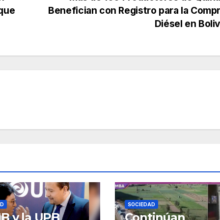
rque
Benefician con Registro para la Comp
Diésel en Boli
AD
SOCIEDAD
B y la UPB
Continúan