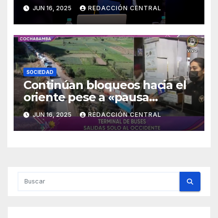
certificados digitales
JUN 16, 2025
REDACCIÓN CENTRAL
SOCIEDAD
Continúan bloqueos hacia el
oriente pese a «pausa
humanitaria»
JUN 16, 2025
REDACCIÓN CENTRAL