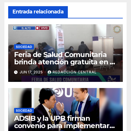
Entrada relacionada
SOCIEDAD
Feria de Salud Comunitaria
brinda atención gratuita en El
Alto
JUN 17, 2025
REDACCIÓN CENTRAL
SOCIEDAD
ADSIB y la UPB firman
convenio para implementar