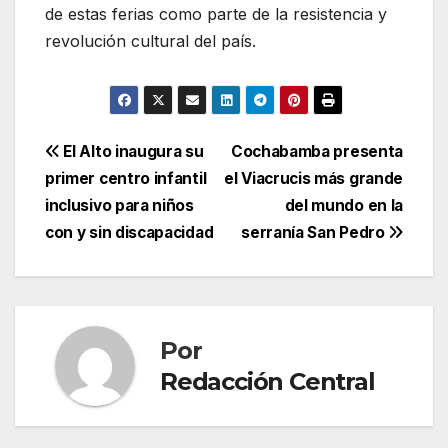
de estas ferias como parte de la resistencia y
revolución cultural del país.
Navegación
El Alto inaugura su
Cochabamba presenta
primer centro infantil
el Viacrucis más grande
de
inclusivo para niños
del mundo en la
entradas
con y sin discapacidad
serranía San Pedro
Por
Redacción Central