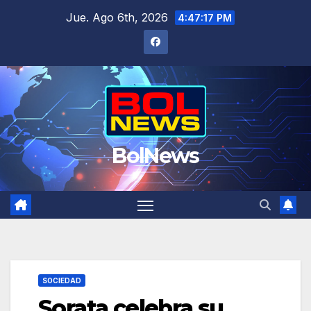
Saltar
Jue. Ago 6th, 2026
4:47:17 PM
al
contenido
BolNews
SOCIEDAD
Sorata celebra su