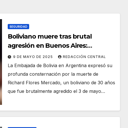
SEGURIDAD
Boliviano muere tras brutal
agresión en Buenos Aires:
Embajada exige investigación por
9 DE MAYO DE 2025
REDACCIÓN CENTRAL
posible xenofobia
La Embajada de Bolivia en Argentina expresó su
profunda consternación por la muerte de
Richard Flores Mercado, un boliviano de 30 años
que fue brutalmente agredido el 3 de mayo…