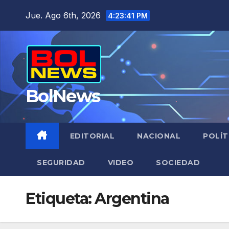
Saltar
Jue. Ago 6th, 2026
4:23:42 PM
al
contenido
BolNews
EDITORIAL
NACIONAL
POLÍT
SEGURIDAD
VIDEO
SOCIEDAD
Etiqueta:
Argentina