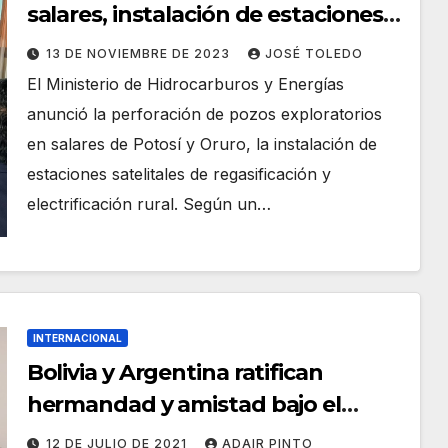
salares, instalación de estaciones
de regasificación y obras de
13 DE NOVIEMBRE DE 2023
JOSÉ TOLEDO
electrificación en Potos
El Ministerio de Hidrocarburos y Energías
anunció la perforación de pozos exploratorios
en salares de Potosí y Oruro, la instalación de
estaciones satelitales de regasificación y
electrificación rural. Según un…
INTERNACIONAL
Bolivia y Argentina ratifican
hermandad y amistad bajo el
legado de Juana, la guerrillera, y
12 DE JULIO DE 2021
ADAIR PINTO