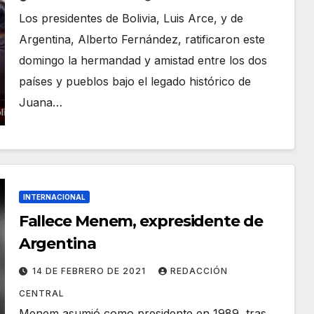
apuntalan la Patria Grande
Los presidentes de Bolivia, Luis Arce, y de
Argentina, Alberto Fernández, ratificaron este
domingo la hermandad y amistad entre los dos
países y pueblos bajo el legado histórico de
Juana…
INTERNACIONAL
Fallece Menem, expresidente de
Argentina
14 DE FEBRERO DE 2021
REDACCIÓN
CENTRAL
Menem asumió como presidente en 1989, tras