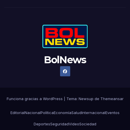
BolNews
Funciona gracias a WordPress
|
Tema: Newsup de
Themeansar
Editorial
Nacional
Política
Economía
Salud
Internacional
Eventos
Deportes
Seguridad
Video
Sociedad