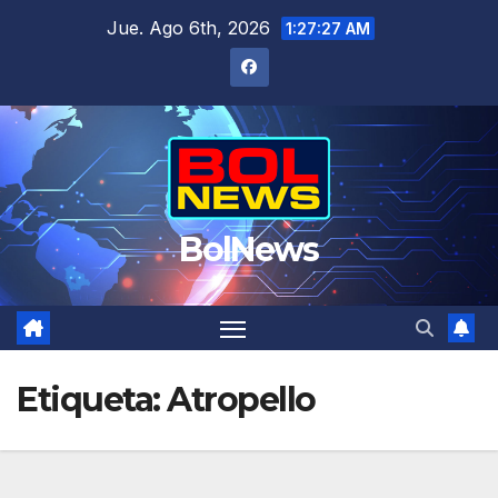
Saltar
Jue. Ago 6th, 2026
1:27:27 AM
al
contenido
BolNews
Etiqueta:
Atropello