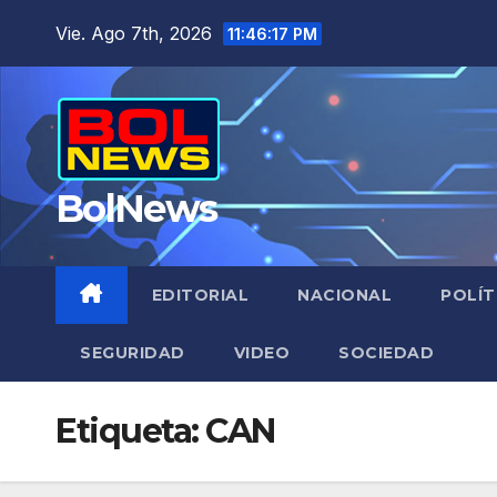
Saltar
Vie. Ago 7th, 2026
11:46:18 PM
al
contenido
BolNews
EDITORIAL
NACIONAL
POLÍT
SEGURIDAD
VIDEO
SOCIEDAD
Etiqueta:
CAN