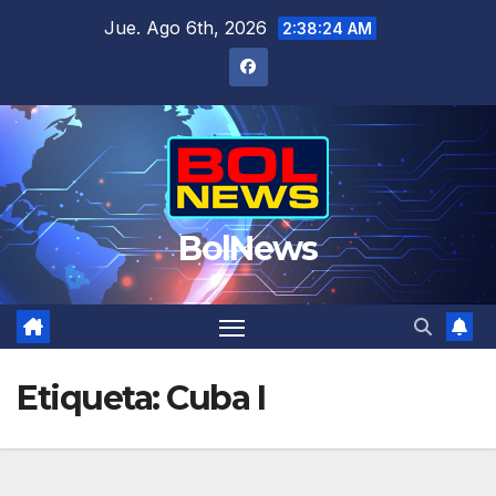
Saltar
Jue. Ago 6th, 2026
2:38:25 AM
al
contenido
BolNews
Etiqueta:
Cuba I