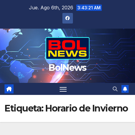
Saltar
Jue. Ago 6th, 2026
3:43:21 AM
al
contenido
BolNews
Etiqueta:
Horario de Invierno