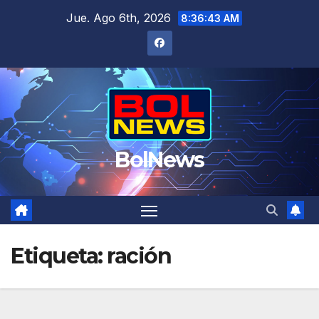
Saltar
Jue. Ago 6th, 2026
8:36:44 AM
al
contenido
BolNews
Etiqueta:
ración