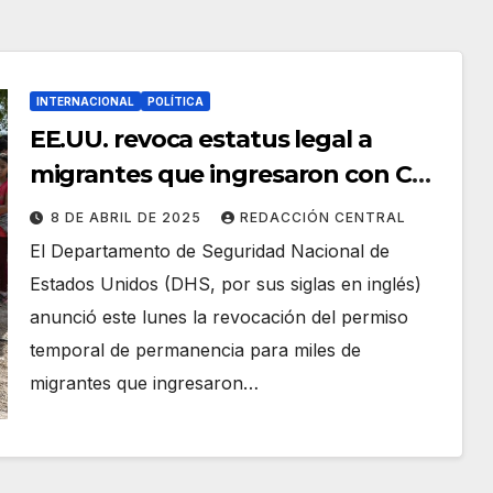
INTERNACIONAL
POLÍTICA
EE.UU. revoca estatus legal a
migrantes que ingresaron con CBP
One y les ordena abandonar el
8 DE ABRIL DE 2025
REDACCIÓN CENTRAL
país
El Departamento de Seguridad Nacional de
Estados Unidos (DHS, por sus siglas en inglés)
anunció este lunes la revocación del permiso
temporal de permanencia para miles de
migrantes que ingresaron…