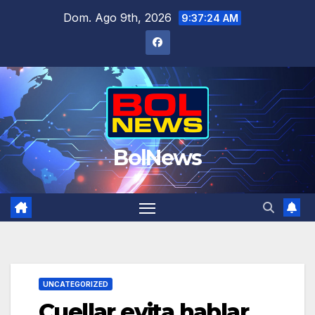
Saltar
Dom. Ago 9th, 2026
9:37:25 AM
al
contenido
BolNews
UNCATEGORIZED
Cuellar evita hablar