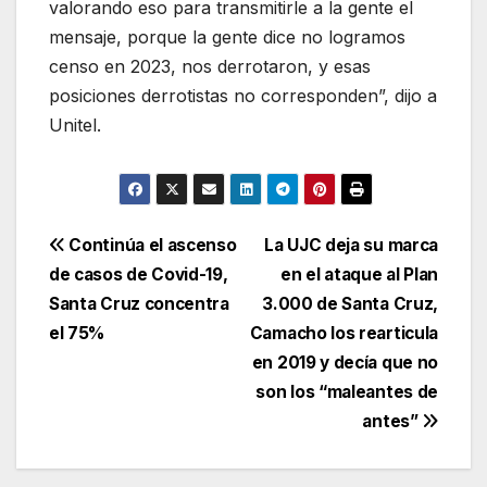
valorando eso para transmitirle a la gente el
mensaje, porque la gente dice no logramos
censo en 2023, nos derrotaron, y esas
posiciones derrotistas no corresponden”, dijo a
Unitel.
Navegación
Continúa el ascenso
La UJC deja su marca
de casos de Covid-19,
en el ataque al Plan
de
Santa Cruz concentra
3.000 de Santa Cruz,
entradas
el 75%
Camacho los rearticula
en 2019 y decía que no
son los “maleantes de
antes”