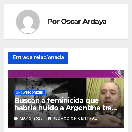
Por
Oscar Ardaya
Entrada relacionada
UNCATEGORIZED
Buscan a feminicida que
habría huido a Argentina tras
asesinar a su concubina en
MAY 5, 2025
REDACCIÓN CENTRAL
Tarija