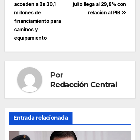
de
acceden a Bs 30,1
julio llega al 29,8% con
entradas
millones de
relación al PIB
financiamiento para
caminos y
equipamiento
Por
Redacción Central
Entrada relacionada