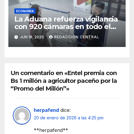
ECONOMÍA
La Aduana refuerza vigilancia
con 920 cámaras en todo el
país
JUN 18, 2025
REDACCIÓN CENTRAL
Un comentario en «Entel premia con
Bs 1 millón a agricultor paceño por la
“Promo del Millón”»
herpafend
dice:
20 de enero de 2026 a las 4:25 pm
**herpafend**