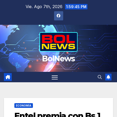
Saltar
Vie. Ago 7th, 2026
1:59:46 PM
al
contenido
BolNews
ECONOMÍA
Entel premia con Bs 1