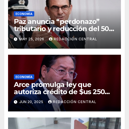
ECONOMÍA
Paz anuncia “perdonazo”
tributario y reducción del 50%
al salario del Presidente y
MAY 25, 2026
REDACCIÓN CENTRAL
ministros
ECONOMÍA
Arce promulga ley que
autoriza crédito de $us 250
millones del BID para
JUN 20, 2025
REDACCIÓN CENTRAL
emergencias