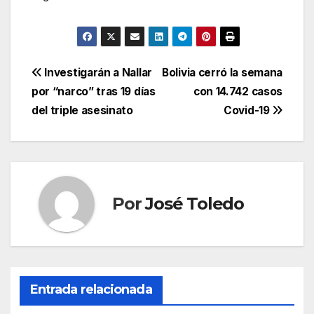
Navegación
Investigarán a Nallar
Bolivia cerró la semana
por “narco” tras 19 días
con 14.742 casos
de
del triple asesinato
Covid-19
entradas
Por
José Toledo
Entrada relacionada