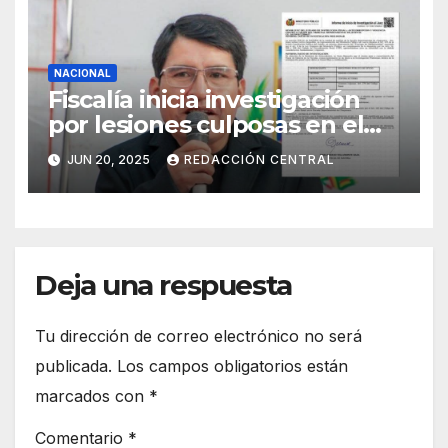
NACIONAL
Fiscalía inicia investigación
por lesiones culposas en el
caso del gobernador
JUN 20, 2025
REDACCIÓN CENTRAL
chuquisaqueño Damián
Condori
Deja una respuesta
Tu dirección de correo electrónico no será
publicada.
Los campos obligatorios están
marcados con
*
Comentario
*