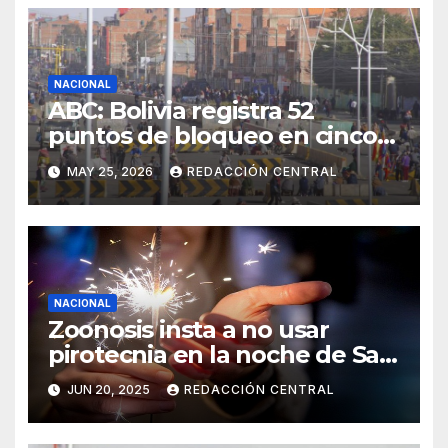
NACIONAL
ABC: Bolivia registra 52
puntos de bloqueo en cinco
departamentos
MAY 25, 2026
REDACCIÓN CENTRAL
NACIONAL
Zoonosis insta a no usar
pirotecnia en la noche de San
Juan
JUN 20, 2025
REDACCIÓN CENTRAL