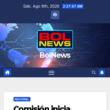
Saltar
Sáb. Ago 8th, 2026
2:27:48 AM
al
contenido
BolNews
NACIONAL
Comisión inicia