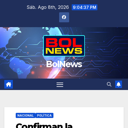
Saltar
Sáb. Ago 8th, 2026
9:04:38 PM
al
contenido
BolNews
NACIONAL
POLÍTICA
Confirman la