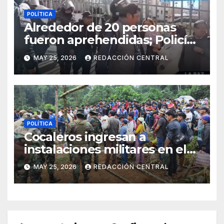
POLÍTICA
Alrededor de 20 personas
fueron aprehendidas; Policía
gasifica e impide ingreso de
MAY 25, 2026
REDACCIÓN CENTRAL
manifestantes a plaza Murillo
POLÍTICA
Cocaleros ingresan a
instalaciones militares en el
Trópico: “No aceptaremos un
MAY 25, 2026
REDACCIÓN CENTRAL
estado de sitio”