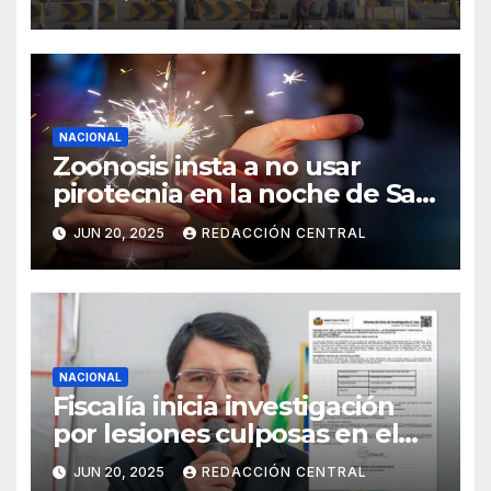
NACIONAL
Zoonosis insta a no usar
pirotecnia en la noche de San
Juan
JUN 20, 2025
REDACCIÓN CENTRAL
NACIONAL
Fiscalía inicia investigación
por lesiones culposas en el
caso del gobernador
JUN 20, 2025
REDACCIÓN CENTRAL
chuquisaqueño Damián