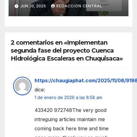
caso del gobernador
JUN 20, 2025
REDACCIÓN CENTRAL
chuquisaqueño Damián
Condori
2 comentarios en «Implementan
segunda fase del proyecto Cuenca
Hidrológica Escaleras en Chuquisaca»
https://chaugiaphat.com/2025/11/08/919
dice:
1 de enero de 2026 a las 8:58 am
433420 972748The very good
intreguing articles maintain me
coming back here time and time