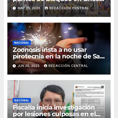
departamentos
MAY 25, 2026
REDACCIÓN CENTRAL
NACIONAL
Zoonosis insta a no usar
pirotecnia en la noche de San
Juan
JUN 20, 2025
REDACCIÓN CENTRAL
NACIONAL
Fiscalía inicia investigación
por lesiones culposas en el