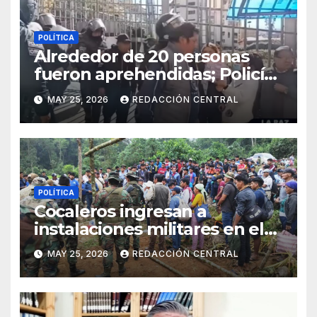
POLÍTICA
Alrededor de 20 personas
fueron aprehendidas; Policía
gasifica e impide ingreso de
MAY 25, 2026
REDACCIÓN CENTRAL
manifestantes a plaza Murillo
POLÍTICA
Cocaleros ingresan a
instalaciones militares en el
Trópico: “No aceptaremos un
MAY 25, 2026
REDACCIÓN CENTRAL
estado de sitio”