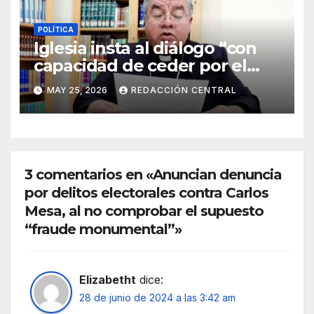
POLÍTICA
Iglesia insta al diálogo “con
capacidad de ceder por el
bien del país” y reitera su
MAY 25, 2026
REDACCIÓN CENTRAL
disposición de mediador
3 comentarios en «Anuncian denuncia
por delitos electorales contra Carlos
Mesa, al no comprobar el supuesto
“fraude monumental”»
Elizabetht
dice:
28 de junio de 2024 a las 3:42 am