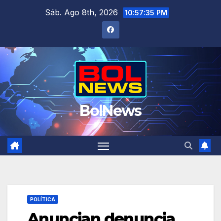
Saltar
Sáb. Ago 8th, 2026
10:57:35 PM
al
contenido
BolNews
POLÍTICA
Anuncian denuncia