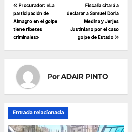
Navegación
Procurador: «La
Fiscalía citará a
participación de
declarar a Samuel Doria
de
Almagro en el golpe
Medina y Jerjes
entradas
tiene ribetes
Justiniano por el caso
criminales»
golpe de Estado
Por
ADAIR PINTO
Entrada relacionada