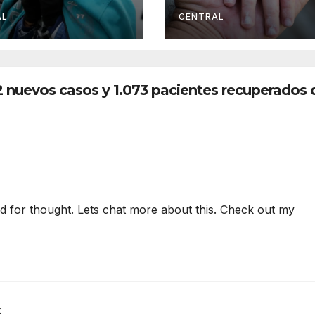
inuarán los
Salud intensifica
tos en el
vacunación
AL
CENTRAL
lano y valles
72 nuevos casos y 1.073 pacientes recuperados 
food for thought. Lets chat more about this. Check out my
: