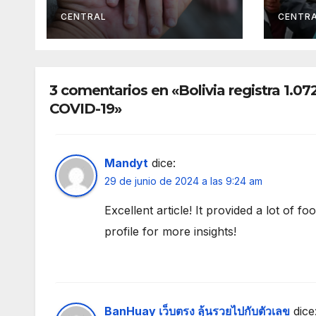
Cruz
cont
vien
CENTRAL
CENTR
altip
3 comentarios en «Bolivia registra 1.0
COVID-19»
Mandyt
dice:
29 de junio de 2024 a las 9:24 am
Excellent article! It provided a lot of 
profile for more insights!
BanHuay เว็บตรง ลุ้นรวยไปกับตัวเลข
dice