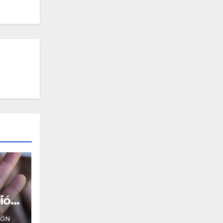
ión
IÓN