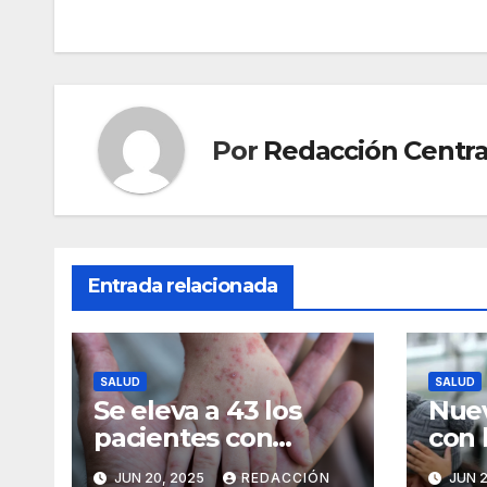
entradas
Por
Redacción Centra
Entrada relacionada
SALUD
SALUD
Se eleva a 43 los
Nuev
pacientes con
con 
sarampión en Santa
ingr
JUN 20, 2025
REDACCIÓN
JUN 2