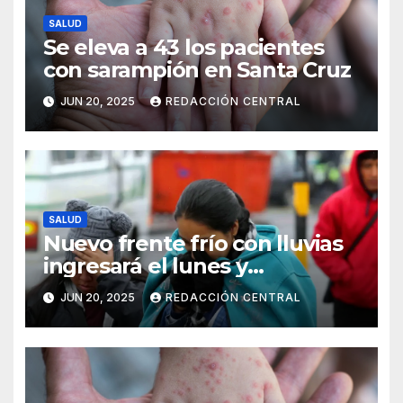
SALUD
Se eleva a 43 los pacientes
con sarampión en Santa Cruz
JUN 20, 2025
REDACCIÓN CENTRAL
SALUD
Nuevo frente frío con lluvias
ingresará el lunes y
continuarán los vientos en el
JUN 20, 2025
REDACCIÓN CENTRAL
altiplano y valles