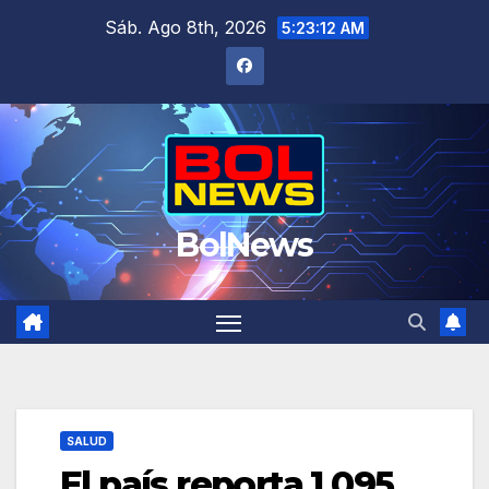
Saltar
Sáb. Ago 8th, 2026
5:23:13 AM
al
contenido
BolNews
SALUD
El país reporta 1.095