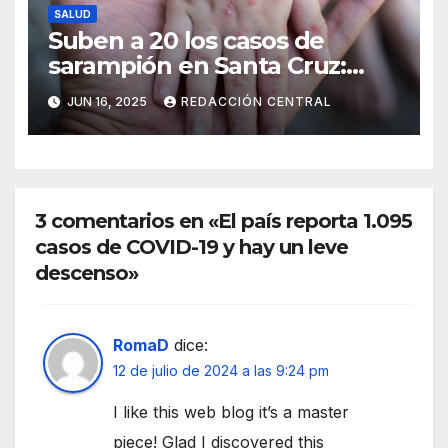
SALUD
Suben a 20 los casos de
sarampión en Santa Cruz:
Salud intensifica la
JUN 16, 2025
REDACCIÓN CENTRAL
vacunación
3 comentarios en «El país reporta 1.095
casos de COVID-19 y hay un leve
descenso»
RomaD
dice:
12 de julio de 2024 a las 9:24 pm
I like this web blog it’s a master
piece! Glad I discovered this