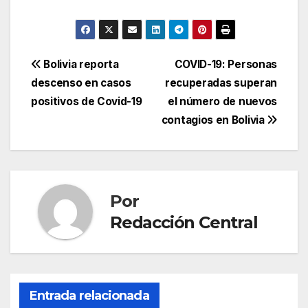
Navegación
Bolivia reporta
COVID-19: Personas
descenso en casos
recuperadas superan
de
positivos de Covid-19
el número de nuevos
entradas
contagios en Bolivia
Por
Redacción Central
Entrada relacionada