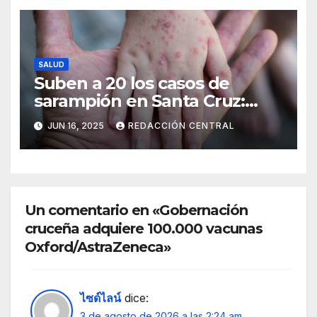
SALUD
Suben a 20 los casos de
sarampión en Santa Cruz:
Salud intensifica la
JUN 16, 2025
REDACCIÓN CENTRAL
vacunación
Un comentario en «Gobernación
cruceña adquiere 100.000 vacunas
Oxford/AstraZeneca»
ไซด์ไลน์
dice:
3 de agosto de 2026 a las 2:24 am