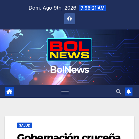
Saltar
Dom. Ago 9th, 2026
7:58:21 AM
al
contenido
BolNews
SALUD
Gobernación cruceña