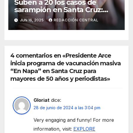
Suben a 20 los casos de
sarampión en Santa Cruz:
Salud intensifica la
JUN 16, 2025
REDACCIÓN CENTRAL
vacunación
4 comentarios en «Presidente Arce
inicia programa de vacunación masiva
“En Napa” en Santa Cruz para
mayores de 50 años y periodistas»
Gloriat
dice:
28 de junio de 2024 a las 3:04 pm
Very engaging and funny! For more
information, visit:
EXPLORE