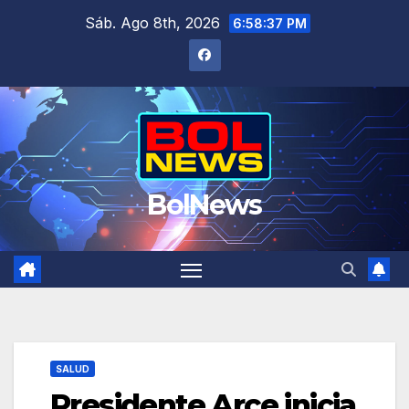
Saltar
Sáb. Ago 8th, 2026
6:58:38 PM
al
contenido
BolNews
SALUD
Presidente Arce inicia