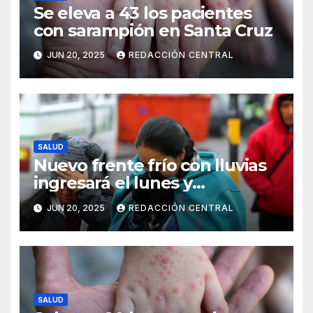
Se eleva a 43 los pacientes
con sarampión en Santa Cruz
JUN 20, 2025
REDACCIÓN CENTRAL
SALUD
Nuevo frente frío con lluvias
ingresará el lunes y
continuarán los vientos en el
JUN 20, 2025
REDACCIÓN CENTRAL
altiplano y valles
SALUD