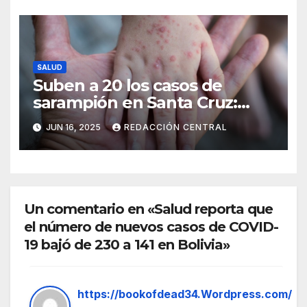
SALUD
Suben a 20 los casos de
sarampión en Santa Cruz:
Salud intensifica la
JUN 16, 2025
REDACCIÓN CENTRAL
vacunación
Un comentario en «Salud reporta que
el número de nuevos casos de COVID-
19 bajó de 230 a 141 en Bolivia»
https://bookofdead34.Wordpress.com/