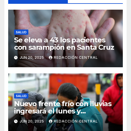
SALUD
Se eleva a 43 los pacientes
con sarampión en Santa Cruz
JUN 20, 2025
REDACCIÓN CENTRAL
SALUD
Nuevo frente frío con lluvias
ingresará el lunes y
continuarán los vientos en el
JUN 20, 2025
REDACCIÓN CENTRAL
altiplano y valles