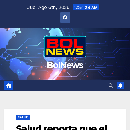
Saltar
Jue. Ago 6th, 2026
12:51:25 AM
al
contenido
BolNews
SALUD
Salud reporta que el