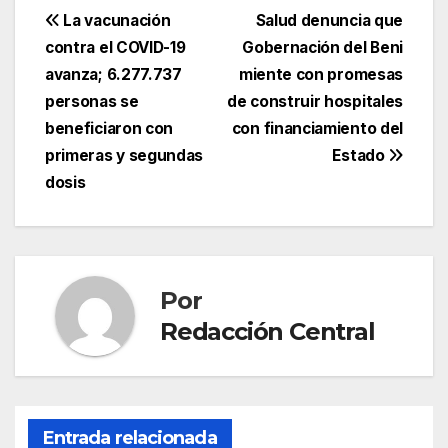
Navegación
La vacunación
Salud denuncia que
contra el COVID-19
Gobernación del Beni
de
avanza; 6.277.737
miente con promesas
entradas
personas se
de construir hospitales
beneficiaron con
con financiamiento del
primeras y segundas
Estado
dosis
Por
Redacción Central
Entrada relacionada