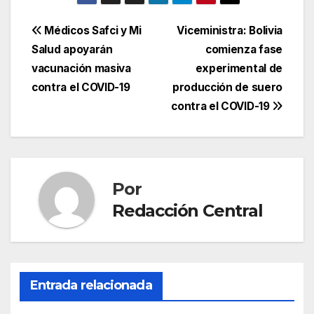
Navegación
Médicos Safci y Mi
Viceministra: Bolivia
Salud apoyarán
comienza fase
de
vacunación masiva
experimental de
entradas
contra el COVID-19
producción de suero
contra el COVID-19
Por
Redacción Central
Entrada relacionada