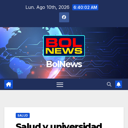
Saltar
Lun. Ago 10th, 2026
6:40:03 AM
al
contenido
BolNews
SALUD
Salud y universidad