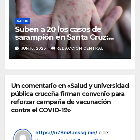
SALUD
Suben a 20 los casos de
sarampión en Santa Cruz:
Salud intensifica la
JUN 16, 2025
REDACCIÓN CENTRAL
vacunación
Un comentario en «Salud y universidad
pública cruceña firman convenio para
reforzar campaña de vacunación
contra el COVID-19»
https://u7Bm8.mssg.me/
dice: