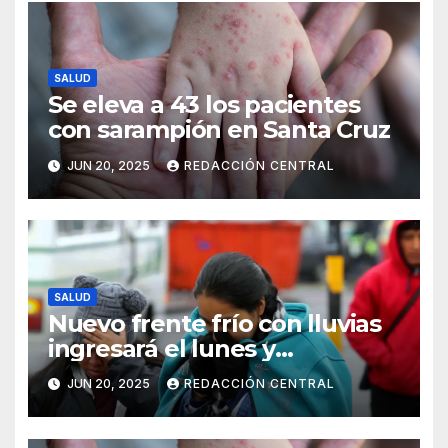
SALUD
Se eleva a 43 los pacientes
con sarampión en Santa Cruz
JUN 20, 2025
REDACCIÓN CENTRAL
SALUD
Nuevo frente frío con lluvias
ingresará el lunes y
continuarán los vientos en el
JUN 20, 2025
REDACCIÓN CENTRAL
altiplano y valles