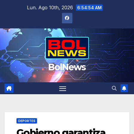
Saltar
Lun. Ago 10th, 2026
6:54:54 AM
al
contenido
BolNews
DEPORTES
Gobierno garantiza