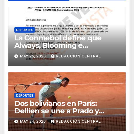
DEPORTES
La Conmebol define que
Always, Blooming e
Independiente reciban a sus
MAY 25, 2026
REDACCIÓN CENTRAL
rivales en Asunción, por los
conflictos
DEPORTES
Dos bolivianos en París:
Dellien se une a Prado y
también clasifica a Roland
MAY 24, 2026
REDACCIÓN CENTRAL
Garros 2026