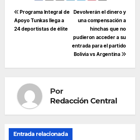
Navegación
Programa Integral de
Devolverán el dinero y
Apoyo Tunkas llega a
una compensación a
de
24 deportistas de élite
hinchas que no
entradas
pudieron acceder a su
entrada para el partido
Bolivia vs Argentina
Por
Redacción Central
Entrada relacionada