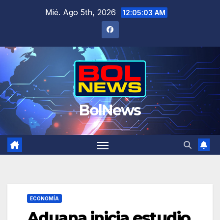
Saltar
Mié. Ago 5th, 2026
12:05:03 AM
al
contenido
BolNews
ECONOMÍA
Aduana inicia estudio