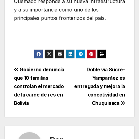
Quemado responde a su nueva infraestructura
y a su importancia como uno de los
principales puntos fronterizos del país.
Navegación
Gobierno denuncia
Doble vía Sucre–
que 10 familias
Yamparáez es
de
controlan el mercado
entregada y mejora la
entradas
de la carne de res en
conectividad en
Bolivia
Chuquisaca