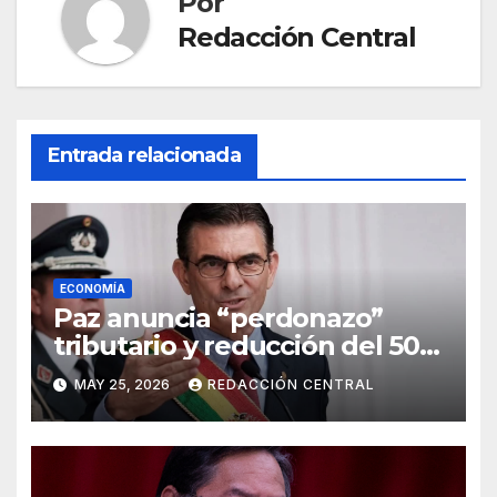
Por
Redacción Central
Entrada relacionada
ECONOMÍA
Paz anuncia “perdonazo”
tributario y reducción del 50%
al salario del Presidente y
MAY 25, 2026
REDACCIÓN CENTRAL
ministros