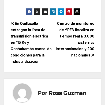
Navegación
En Quillacollo
Centro de monitoreo
entregan la línea de
de YPFB fiscaliza en
de
transmisión eléctrica
tiempo real a 3.000
entradas
en 115 Kv y
cisternas
Cochabamba consolida
internacionales y 200
condiciones para la
nacionales
industrialización
Por
Rosa Guzman