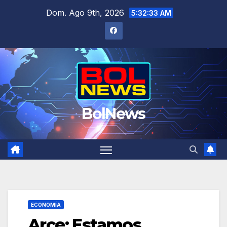
Saltar
Dom. Ago 9th, 2026
5:32:34 AM
al
contenido
BolNews
ECONOMÍA
Arce: Estamos