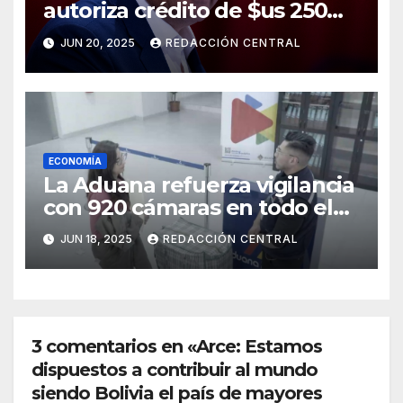
autoriza crédito de $us 250
millones del BID para
JUN 20, 2025
REDACCIÓN CENTRAL
emergencias
ECONOMÍA
La Aduana refuerza vigilancia
con 920 cámaras en todo el
país
JUN 18, 2025
REDACCIÓN CENTRAL
3 comentarios en «Arce: Estamos
dispuestos a contribuir al mundo
siendo Bolivia el país de mayores