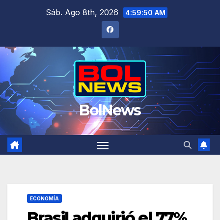
Saltar
Sáb. Ago 8th, 2026
4:59:50 AM
al
contenido
BolNews
ECONOMÍA
Brasil adquirió el 77%