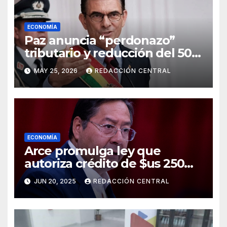
ECONOMÍA
Paz anuncia “perdonazo”
tributario y reducción del 50%
al salario del Presidente y
MAY 25, 2026
REDACCIÓN CENTRAL
ministros
ECONOMÍA
Arce promulga ley que
autoriza crédito de $us 250
millones del BID para
JUN 20, 2025
REDACCIÓN CENTRAL
emergencias