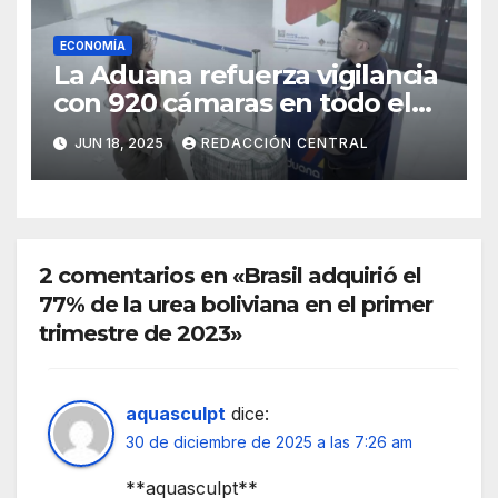
ECONOMÍA
La Aduana refuerza vigilancia
con 920 cámaras en todo el
país
JUN 18, 2025
REDACCIÓN CENTRAL
2 comentarios en «Brasil adquirió el
77% de la urea boliviana en el primer
trimestre de 2023»
aquasculpt
dice:
30 de diciembre de 2025 a las 7:26 am
**aquasculpt**