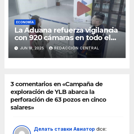
ECONOMÍA
La Aduana refuerza vigilancia
con 920 cámaras en todo el
país
JUN 18, 2025
REDACCIÓN CENTRAL
3 comentarios en «Campaña de
exploración de YLB abarca la
perforación de 63 pozos en cinco
salares»
Делать ставки Авиатор
dice: