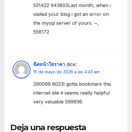
531422 943803Last month, when i
visited your blog i got an error on
the mysql server of yours. ~,
558172
ฉีดหน้าใสราคา
dice:
15 de mayo de 2026 a las 4:43 am
290099 8023I gotta bookmark this
internet site it seems really helpful
very valuable 599936
Deja una respuesta