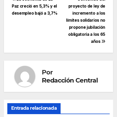
Navegación
Paz creció en 5,3% y el
proyecto de ley de
de
desempleo bajó a 3,7%
incremento a los
entradas
límites solidarios no
propone jubilación
obligatoria a los 65
años
Por
Redacción Central
Entrada relacionada