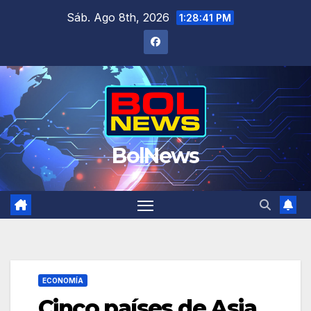
Saltar
Sáb. Ago 8th, 2026
1:28:41 PM
al
contenido
BolNews
ECONOMÍA
Cinco países de Asia