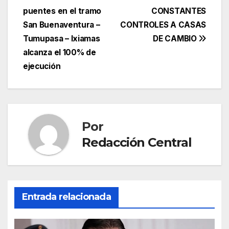
Navegación
puentes en el tramo
CONSTANTES
de
San Buenaventura –
CONTROLES A CASAS
entradas
Tumupasa – Ixiamas
DE CAMBIO
alcanza el 100% de
ejecución
Por
Redacción Central
Entrada relacionada