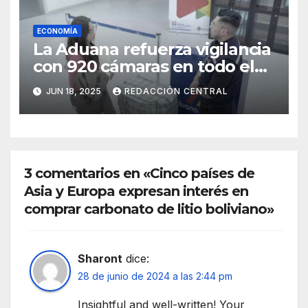
ECONOMÍA
La Aduana refuerza vigilancia
con 920 cámaras en todo el
país
JUN 18, 2025
REDACCIÓN CENTRAL
3 comentarios en «Cinco países de
Asia y Europa expresan interés en
comprar carbonato de litio boliviano»
Sharont
dice:
28 de junio de 2024 a las 2:44 pm
Insightful and well-written! Your