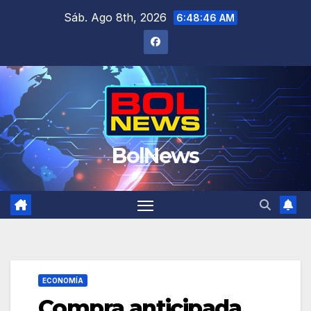
Saltar
Sáb. Ago 8th, 2026
6:48:47 AM
al
contenido
BolNews
ECONOMÍA
Compra anticipada