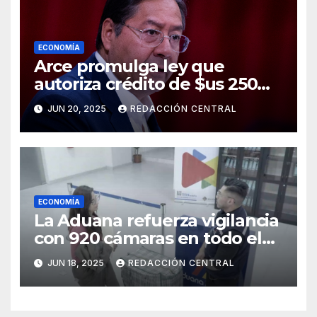
ECONOMÍA
Arce promulga ley que
autoriza crédito de $us 250
millones del BID para
JUN 20, 2025
REDACCIÓN CENTRAL
emergencias
ECONOMÍA
La Aduana refuerza vigilancia
con 920 cámaras en todo el
país
JUN 18, 2025
REDACCIÓN CENTRAL