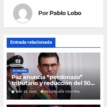
Por
Pablo Lobo
Entrada relacionada
ECONOMÍA
Paz anuncia “perdonazo”
tributario y reducción del 50%
al salario del Presidente y
MAY 25, 2026
REDACCIÓN CENTRAL
ministros