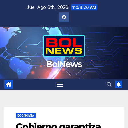
Saltar
Jue. Ago 6th, 2026
11:54:21 AM
al
contenido
BolNews
ECONOMÍA
Gobierno garantiza