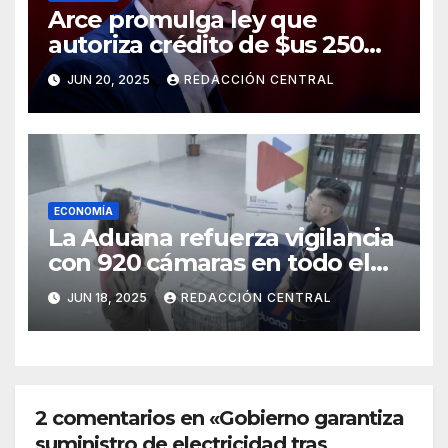
Arce promulga ley que
autoriza crédito de $us 250
millones del BID para
JUN 20, 2025
REDACCIÓN CENTRAL
emergencias
ECONOMÍA
La Aduana refuerza vigilancia
con 920 cámaras en todo el
país
JUN 18, 2025
REDACCIÓN CENTRAL
2 comentarios en «Gobierno garantiza
suministro de electricidad tras