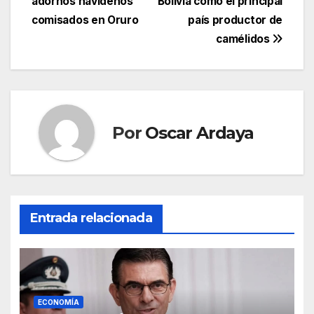
entradas
adornos navideños
Bolivia como el principal
comisados en Oruro
país productor de
camélidos
Por
Oscar Ardaya
Entrada relacionada
ECONOMÍA