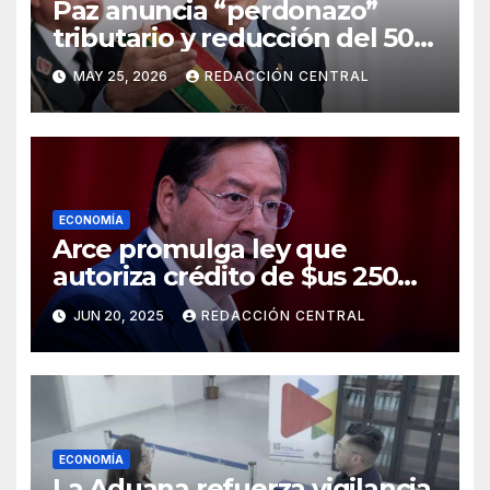
Paz anuncia “perdonazo”
tributario y reducción del 50%
al salario del Presidente y
MAY 25, 2026
REDACCIÓN CENTRAL
ministros
ECONOMÍA
Arce promulga ley que
autoriza crédito de $us 250
millones del BID para
JUN 20, 2025
REDACCIÓN CENTRAL
emergencias
ECONOMÍA
La Aduana refuerza vigilancia