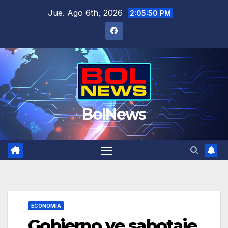
Saltar
Jue. Ago 6th, 2026
2:05:51 PM
al
contenido
BolNews
ECONOMÍA
Gobierno ve sabotaje