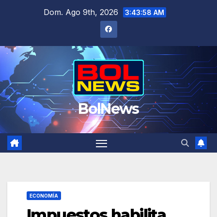
Saltar
Dom. Ago 9th, 2026
3:43:59 AM
al
contenido
BolNews
ECONOMÍA
Impuestos habilita