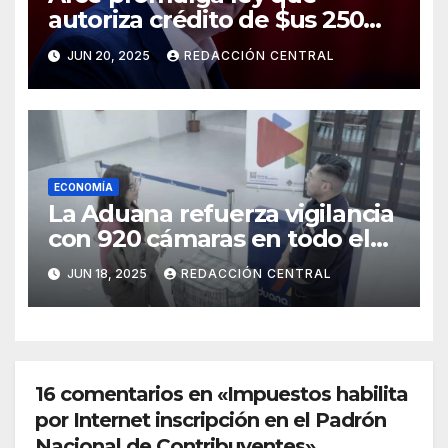
autoriza crédito de $us 250
millones del BID para
JUN 20, 2025
REDACCIÓN CENTRAL
emergencias
ECONOMÍA
La Aduana refuerza vigilancia
con 920 cámaras en todo el
país
JUN 18, 2025
REDACCIÓN CENTRAL
16 comentarios en «Impuestos habilita
por Internet inscripción en el Padrón
Nacional de Contribuyentes»