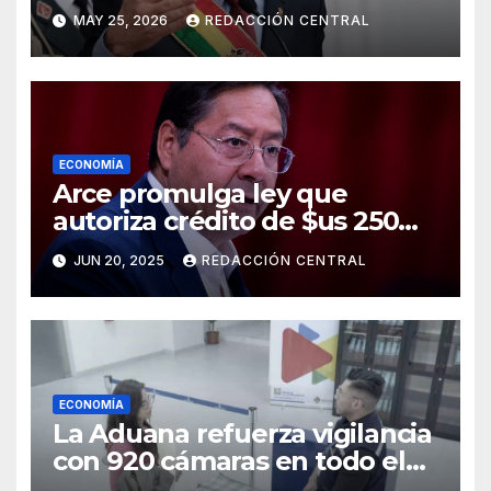
al salario del Presidente y
MAY 25, 2026
REDACCIÓN CENTRAL
ministros
ECONOMÍA
Arce promulga ley que
autoriza crédito de $us 250
millones del BID para
JUN 20, 2025
REDACCIÓN CENTRAL
emergencias
ECONOMÍA
La Aduana refuerza vigilancia
con 920 cámaras en todo el
país