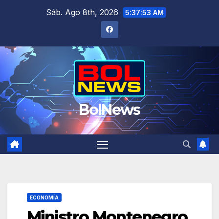
Saltar
Sáb. Ago 8th, 2026
5:37:54 AM
al
contenido
BolNews
ECONOMÍA
Ministro Montenegro