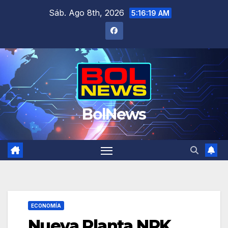
Saltar
Sáb. Ago 8th, 2026
5:16:19 AM
al
contenido
BolNews
ECONOMÍA
Nueva Planta NPK