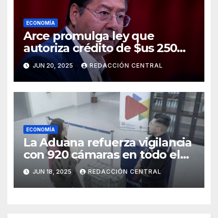
ECONOMÍA
Arce promulga ley que
autoriza crédito de $us 250
millones del BID para
JUN 20, 2025
REDACCIÓN CENTRAL
emergencias
ECONOMÍA
La Aduana refuerza vigilancia
con 920 cámaras en todo el
país
JUN 18, 2025
REDACCIÓN CENTRAL