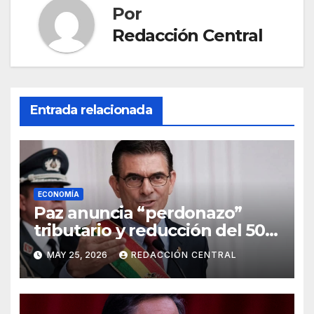
Por
Redacción Central
Entrada relacionada
ECONOMÍA
Paz anuncia “perdonazo”
tributario y reducción del 50%
al salario del Presidente y
MAY 25, 2026
REDACCIÓN CENTRAL
ministros