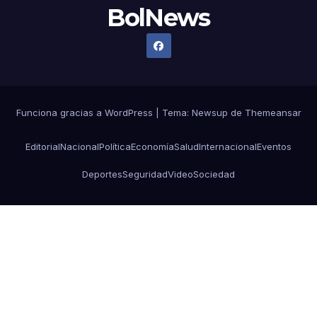
BolNews
Funciona gracias a WordPress
|
Tema: Newsup de
Themeansar
Editorial
Nacional
Política
Economía
Salud
Internacional
Eventos
Deportes
Seguridad
Video
Sociedad