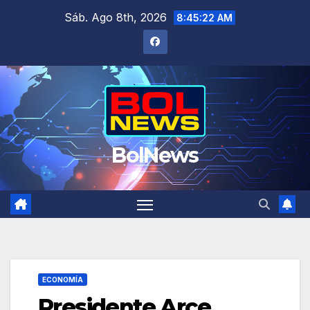
Saltar
Sáb. Ago 8th, 2026
8:45:23 AM
al
contenido
BolNews
ECONOMÍA
Presidente Arce