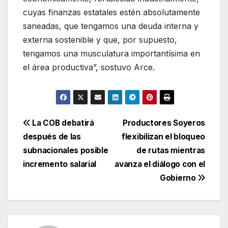
cuyas finanzas estatales estén absolutamente
saneadas, que tengamos una deuda interna y
externa sostenible y que, por supuesto,
tengamos una musculatura importantísima en
el área productiva”, sostuvo Arce.
Navegación
La COB debatirá
Productores Soyeros
después de las
flexibilizan el bloqueo
de
subnacionales posible
de rutas mientras
entradas
incremento salarial
avanza el diálogo con el
Gobierno