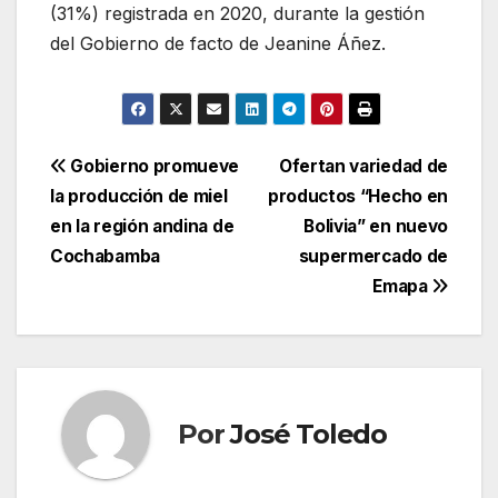
(31%) registrada en 2020, durante la gestión
del Gobierno de facto de Jeanine Áñez.
Navegación
Gobierno promueve
Ofertan variedad de
la producción de miel
productos “Hecho en
de
en la región andina de
Bolivia” en nuevo
entradas
Cochabamba
supermercado de
Emapa
Por
José Toledo