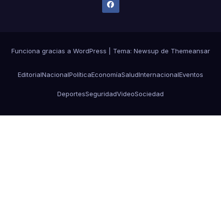
Funciona gracias a WordPress
|
Tema: Newsup de
Themeansar
Editorial
Nacional
Política
Economía
Salud
Internacional
Eventos
Deportes
Seguridad
Video
Sociedad