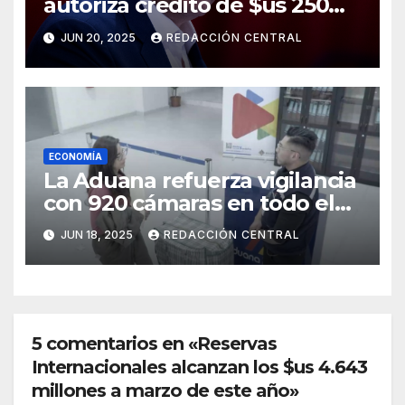
autoriza crédito de $us 250
millones del BID para
JUN 20, 2025
REDACCIÓN CENTRAL
emergencias
ECONOMÍA
La Aduana refuerza vigilancia
con 920 cámaras en todo el
país
JUN 18, 2025
REDACCIÓN CENTRAL
5 comentarios en «Reservas
Internacionales alcanzan los $us 4.643
millones a marzo de este año»