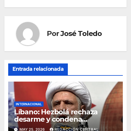
Por
José Toledo
Entrada relacionada
INTERNACIONAL
Líbano: Hezbolá rechaza
desarme y condena
injerencia de EE.UU.
MAY 25, 2026
REDACCIÓN CENTRAL