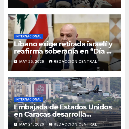
INTERNACIONAL
Líbano exige retirada israelí y
reafirma soberanía en “Día de
la Resistencia y la Liberación”
MAY 25, 2026
REDACCIÓN CENTRAL
INTERNACIONAL
Embajada de Estados Unidos
en Caracas desarrolla
simulacro aéreo de
MAY 24, 2026
REDACCIÓN CENTRAL
evacuación y contingencia