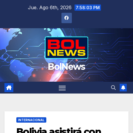
Saltar
Jue. Ago 6th, 2026
7:58:04 PM
al
contenido
BolNews
INTERNACIONAL
Bolivia asistirá con