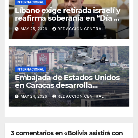
INTERNACIONAL
Líbano exige retirada israelí y
reafirma soberanía en “Día de
la Resistencia y la Liberación”
MAY 25, 2026
REDACCIÓN CENTRAL
INTERNACIONAL
Embajada de Estados Unidos
en Caracas desarrolla
simulacro aéreo de
MAY 24, 2026
REDACCIÓN CENTRAL
evacuación y contingencia
3 comentarios en «Bolivia asistirá con