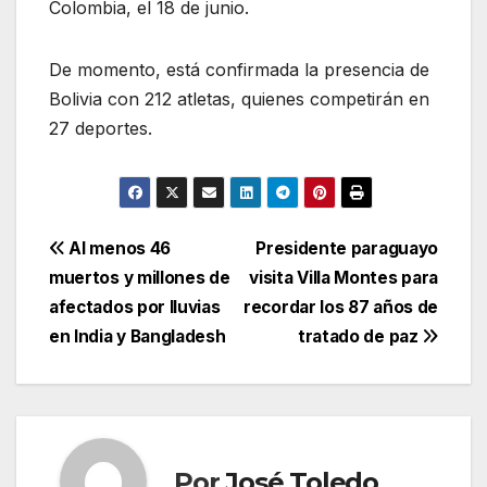
Colombia, el 18 de junio.
De momento, está confirmada la presencia de
Bolivia con 212 atletas, quienes competirán en
27 deportes.
Navegación
Al menos 46
Presidente paraguayo
muertos y millones de
visita Villa Montes para
de
afectados por lluvias
recordar los 87 años de
entradas
en India y Bangladesh
tratado de paz
Por
José Toledo