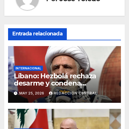
Entrada relacionada
INTERNACIONAL
Líbano: Hezbolá rechaza
desarme y condena
injerencia de EE.UU.
MAY 25, 2026
REDACCIÓN CENTRAL